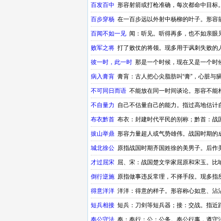
百发百中
形容射箭或打枪准确，每次都命中目标
百步穿杨
在一百步远以外射中杨柳的叶子。形容
百闻不如一见
闻：听见。听得再多，也不如亲眼
败军之将
打了败仗的将领。现多用于讽刺失败的
彼一时，此一时
那是一个时候，现在又是一个时
病入膏肓
膏肓：古人把心尖脂肪叫“膏”，心脏与
战国的成语
不可同日而语
不能放在同一时间谈论。形容不能
不自量力
自己不估量自己的能力。指过高地估计
布衣黔首
布衣：封建时代平民的别称；黔首：战
拔山举鼎
形容力量超人或气势雄伟。战国时期的
城北徐公
原指战国时期齐国姓徐的美男子。后作
才过屈宋
屈、宋：战国楚文学家屈原和宋玉。比
倒行逆施
原指做事违反常理，不择手段。现多指
得意洋洋
洋洋：得意的样子。形容称心如意、沾
短兵相接
短兵：刀剑等短兵器；接：交战。指近
奉公守法
奉：奉行；公：公务。奉公行事，遵守