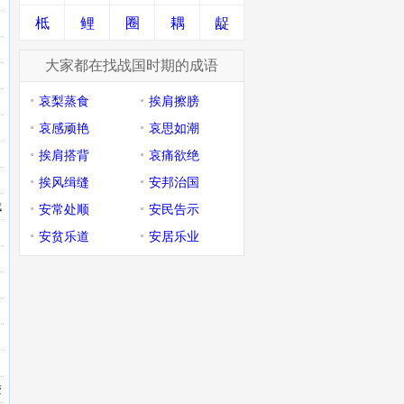
柢
鲤
圈
耦
龊
大家都在找战国时期的成语
哀梨蒸食
挨肩擦膀
哀感顽艳
哀思如潮
挨肩搭背
哀痛欲绝
挨风缉缝
安邦治国
成
安常处顺
安民告示
安贫乐道
安居乐业
变