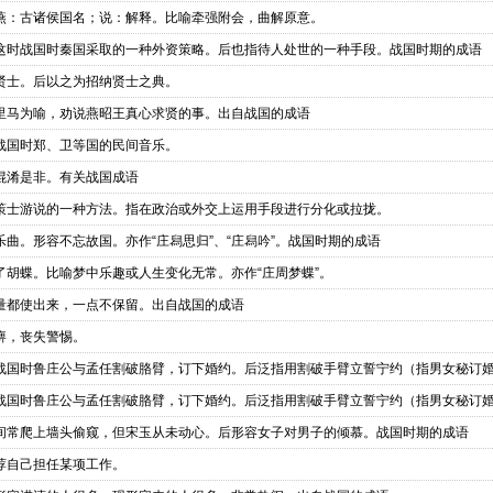
燕：古诸侯国名；说：解释。比喻牵强附会，曲解原意。
这时战国时秦国采取的一种外资策略。后也指待人处世的一种手段。战国时期的成语
贤士。后以之为招纳贤士之典。
里马为喻，劝说燕昭王真心求贤的事。出自战国的成语
战国时郑、卫等国的民间音乐。
混淆是非。有关战国成语
策士游说的一种方法。指在政治或外交上运用手段进行分化或拉拢。
曲。形容不忘故国。亦作“庄舄思归”、“庄舄吟”。战国时期的成语
胡蝶。比喻梦中乐趣或人生变化无常。亦作“庄周梦蝶”。
量都使出来，一点不保留。出自战国的成语
痹，丧失警惕。
战国时鲁庄公与孟任割破胳臂，订下婚约。后泛指用割破手臂立誓宁约（指男女秘订
战国时鲁庄公与孟任割破胳臂，订下婚约。后泛指用割破手臂立誓宁约（指男女秘订
间常爬上墙头偷窥，但宋玉从未动心。后形容女子对男子的倾慕。战国时期的成语
荐自己担任某项工作。