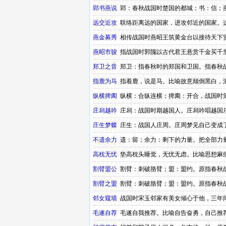
郢书燕说
郢：春秋战国时楚国的都城；书：信；
远交近攻
联络距离远的国家，进攻邻近的国家。
燕金募秀
相传战国时燕昭王筑黄金台以接待天下
燕昭市骏
指战国时郭隗以古代君王悬赏千金买千
郑卫之音
郑卫：指春秋时的郑国和卫国。指春秋
指鹿为马
指着鹿，说是马。比喻故意颠倒黑白，
纵横捭阖
纵横：合纵连横；捭阖：开合，战国时
庄舄越吟
庄舄：战国时期越国人。庄舄吟唱越国乐
庄生梦蝶
庄生：战国人庄周。庄周梦见自己变成了
不遗余力
遗：留；余力：剩下的力量。把全部力
高枕无忧
垫高枕头睡觉，无忧无虑。比喻思想麻
割臂盟公
割臂：刺破胳臂；盟：盟约。原指春秋
约）。有关战国成语
割臂之盟
割臂：刺破胳臂；盟：盟约。原指春秋
约）。
邻女窥墙
战国时宋玉邻家有美女倾心于他，三年
毛遂自荐
毛遂自我推荐。比喻自告奋勇，自己推