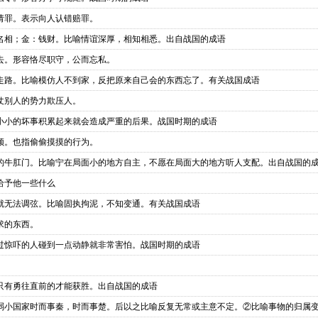
请罪。表示向人认错赔罪。
名相；金：钱财。比喻情谊深厚，相知相悉。出自战国的成语
去。形容恪尽职守，公而忘私。
走路。比喻模仿人不到家，反把原来自己会的东西忘了。有关战国成语
仗别人的势力欺压人。
小小的坏事积累起来就会造成严重的后果。战国时期的成语
领。也指偷偷摸摸的行为。
的牛肛门。比喻宁在局面小的地方自主，不愿在局面大的地方听人支配。出自战国的
给予他一些什么
就无法调弦。比喻固执拘泥，不知变通。有关战国成语
求的东西。
过惊吓的人碰到一点动静就非常害怕。战国时期的成语
。
只有勇往直前的才能获胜。出自战国的成语
弱小国家时而事秦，时而事楚。后以之比喻反复无常或主意不定。②比喻事物的归属