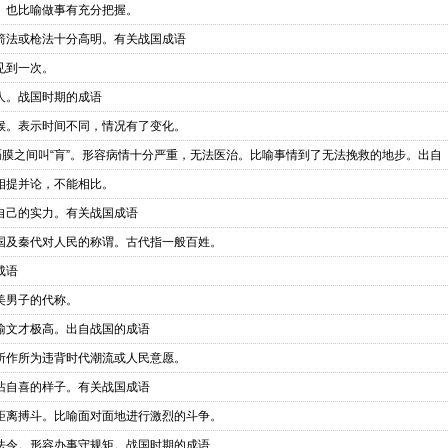
。也比喻做事有充分把握。
箭法或枪法十分高明。有关战国成语
见到一次。
人。战国时期的成语
候。表示时间不同，情况有了变化。
膈膜之间叫“肓”。形容病情十分严重，无法医治。比喻事情到了无法挽救的地步。出自
相提并论，不能相比。
自己的实力。有关战国成语
国及秦代对人民的称谓。古代指一般百姓。
成语
美男子的代称。
喻文才极高。出自战国的成语
所作所为违背时代潮流或人民意愿。
沾自喜的样子。有关战国成语
距离搏斗。比喻面对面地进行激烈的斗争。
法令。形容办事守规矩。战国时期的成语