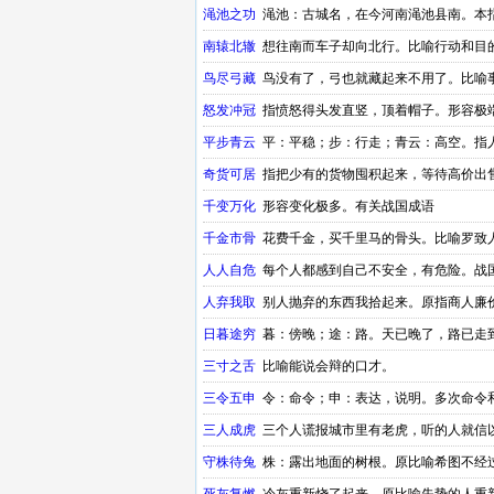
换不定。
渑池之功
渑池：古城名，在今河南渑池县南。本
勋。有关战国成语
南辕北辙
想往南而车子却向北行。比喻行动和目
鸟尽弓藏
鸟没有了，弓也就藏起来不用了。比喻
怒发冲冠
指愤怒得头发直竖，顶着帽子。形容极
平步青云
平：平稳；步：行走；青云：高空。指
奇货可居
指把少有的货物囤积起来，等待高价出
千变万化
形容变化极多。有关战国成语
千金市骨
花费千金，买千里马的骨头。比喻罗致
人人自危
每个人都感到自己不安全，有危险。战
人弃我取
别人抛弃的东西我拾起来。原指商人廉
日暮途穷
暮：傍晚；途：路。天已晚了，路已走
三寸之舌
比喻能说会辩的口才。
三令五申
令：命令；申：表达，说明。多次命令
三人成虎
三个人谎报城市里有老虎，听的人就信
守株待兔
株：露出地面的树根。原比喻希图不经