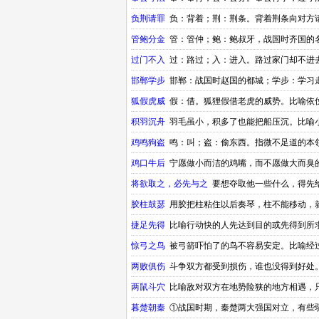
负荆请罪
负：背着；荆：荆条。背着荆条向对方
管鲍分金
管：管仲；鲍：鲍叔牙，战国时齐国的
过门不入
过：路过；入：进入。路过家门却不进
邯郸学步
邯郸：战国时赵国的都城；学步：学习
狐假虎威
假：借。狐狸假借老虎的威势。比喻依
积羽沉舟
羽毛虽小，积多了也能把船压沉。比喻
鸡鸣狗盗
鸣：叫；盗：偷东西。指微不足道的本
鸡口牛后
宁愿做小而洁的鸡嘴，而不愿做大而臭
语
将欲取之，必先与之
要想夺取他一些什么，得先
胶柱鼓瑟
用胶把柱粘住以后奏琴，柱不能移动，
捷足先得
比喻行动快的人先达到目的或先得到所
惊弓之鸟
被弓箭吓怕了的鸟不容易安定。比喻经
两败俱伤
斗争双方都受到损伤，谁也没得到好处
两鼠斗穴
比喻敌对双方在地势险狭的地方相遇，
暮楚朝秦
①战国时期，秦楚两大强国对立，有些