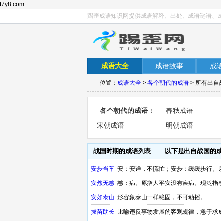
t7y8.com
踢歪成语知识网提供成语解释、出处、成语谜语、
成语大全
成语故事
成
位置：
成语大全
>
各个朝代的成语
> 所有出
各个朝代的成语
：
春秋成语
宋朝成语
明朝成语
战国时期的成语列表
以下是出自战国的
安步当车
安：安详，不慌忙；安步：缓缓步行。
安然无恙
恙：病。原指人平安没有疾病。现泛指
安如泰山
形容象泰山一样稳固，不可动摇。
拔苗助长
比喻违反事物发展的客观规律，急于求