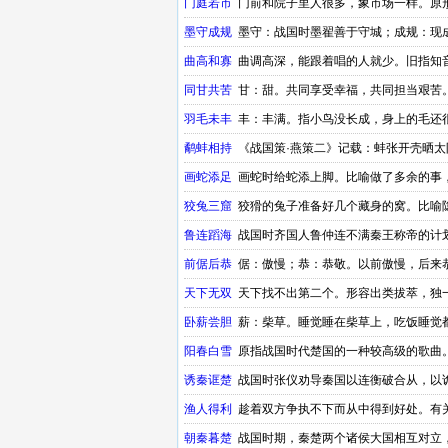
门庭若市
门前和院子里人很多，象市场一样。原
墨守成规
墨守：战国时墨翟善于守城；成规：现
曲高和寡
曲调高深，能跟着唱的人就少。旧指知
同甘共苦
甘：甜。共同享受幸福，共同担当艰苦
羽毛未丰
丰：丰满。指小鸟没长成，身上的毛还
鹬蚌相持
《战国策·燕策二》记载：蚌张开壳晒太
执两败俱伤，便宜第三者。
画蛇添足
画蛇时给蛇添上脚。比喻做了多余的事
狡兔三窟
狡猾的兔子准备好几个藏身的窝。比喻
鲁连蹈海
战国时齐国人鲁仲连不满秦王称帝的计
有关战国成语
前倨后恭
倨：傲慢；恭：恭敬。以前傲慢，后来
天下无双
天下找不出第二个。形容出类拔萃，独
卧薪尝胆
薪：柴草。睡觉睡在柴草上，吃饭睡觉
阳春白雪
原指战国时代楚国的一种较高级的歌曲
诱秦诓楚
战国时张仪劝导秦国以连衡破合从，以
渔人得利
趁着双方争执不下而从中得到好处。有
朝秦暮楚
战国时期，秦楚两个诸侯大国相互对立