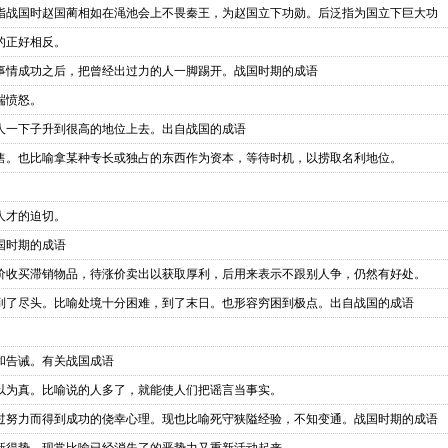
指战国时赵国蔺相如在渑池会上不畏秦王，为赵国立下功勋。后泛指为国立下巨大功
的正好相反。
事情成功之后，把曾经出过力的人一脚踢开。战国时期的成语
端愤怒。
人一下子升到很高的地位上去。出自战国的成语
售。也比喻拿某种专长或独占的东西作为资本，等待时机，以捞取名利地位。
人才的迫切。
国时期的成语
价收买滞销物品，待涨价卖出以获取厚利，后用来表示不跟别人争，仍然有好处。
到了尽头。比喻处境十分困难，到了末日。也形容穷困到极点。出自战国的成语
和告诫。有关战国成语
以为真。比喻说的人多了，就能使人们把谣言当事实。
过努力而得到成功的侥幸心理。现也比喻死守狭隘经验，不知变通。战国时期的成语