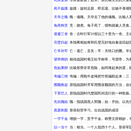
死灰复燃
冷灰重新烧了起来。原比喻失势的人重
死不旋踵
旋踵：旋转足跟，即后退。比喻不畏艰
天夺之魄
魄：魂魄。天夺去了他的魂魄。比喻人
兔死狗烹
烹：烧煮。兔子死了，猎狗就被人烹食
退避三舍
舍：古时行军计程以三十里为一舍。主
完璧归赵
本指蔺相如将和氏璧完好地自秦送回赵
亡羊补牢
亡：逃亡，丢失；牢：关牲口的圈。羊
失。
望帝啼鹃
相传战国时蜀王杜宇称帝，号望帝，为
啼哭。出自战国的成语
危如累卵
比喻形势非常危险，如同堆起来的蛋，
韦编三绝
韦编：用熟牛皮绳把竹简编联起来；三
围魏救赵
原指战国时齐军用围攻魏国的方法，迫
术。
下里巴人
原指战国时代楚国民间流行的一种歌曲
先自隗始
隗：指战国燕人郭隗；始：开始。以先
悬梁刺股
形容刻苦学习。出自战国的成语
一字千金
增损一字，赏予千金。称赞文辞精妙，
以一当十
当：相当。一个人抵挡十个人。形容军