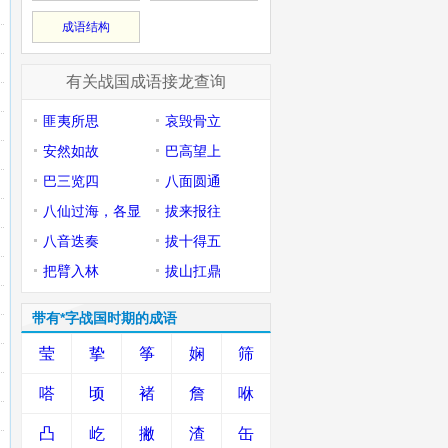
成语结构
有关战国成语接龙查询
匪夷所思
哀毁骨立
安然如故
巴高望上
巴三览四
八面圆通
八仙过海，各显
拔来报往
神通
八音迭奏
拔十得五
把臂入林
拔山扛鼎
带有*字战国时期的成语
莹
挚
筝
娴
筛
嗒
顷
褚
詹
咻
凸
屹
撇
渣
缶