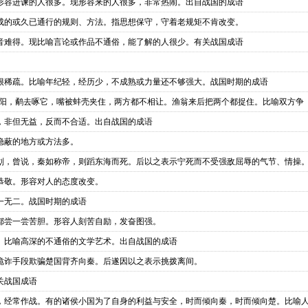
形容进谏的人很多。现形容来的人很多，非常热闹。出自战国的成语
成的或久已通行的规则、方法。指思想保守，守着老规矩不肯改变。
音难得。现比喻言论或作品不通俗，能了解的人很少。有关战国成语
。
很稀疏。比喻年纪轻，经历少，不成熟或力量还不够强大。战国时期的成语
阳，鹬去啄它，嘴被蚌壳夹住，两方都不相让。渔翁来后把两个都捉住。比喻双方争
，非但无益，反而不合适。出自战国的成语
隐蔽的地方或方法多。
划，曾说，秦如称帝，则蹈东海而死。后以之表示宁死而不受强敌屈辱的气节、情操
恭敬。形容对人的态度改变。
一无二。战国时期的成语
都尝一尝苦胆。形容人刻苦自励，发奋图强。
。比喻高深的不通俗的文学艺术。出自战国的成语
诡诈手段欺骗楚国背齐向秦。后遂因以之表示挑拨离间。
关战国成语
，经常作战。有的诸侯小国为了自身的利益与安全，时而倾向秦，时而倾向楚。比喻