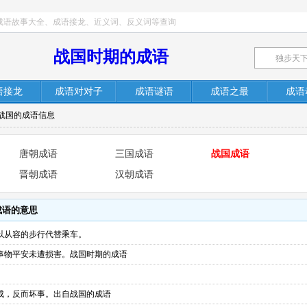
成语故事大全、成语接龙、近义词、反义词等查询
战国时期的成语
语接龙
成语对对子
成语谜语
成语之最
成语
自战国的成语信息
唐朝成语
三国成语
战国成语
晋朝成语
汉朝成语
成语的意思
以从容的步行代替乘车。
事物平安未遭损害。战国时期的成语
成，反而坏事。出自战国的成语