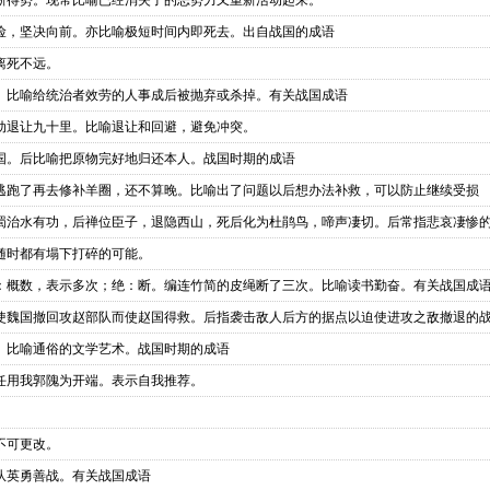
新得势。现常比喻已经消失了的恶势力又重新活动起来。
险，坚决向前。亦比喻极短时间内即死去。出自战国的成语
离死不远。
。比喻给统治者效劳的人事成后被抛弃或杀掉。有关战国成语
动退让九十里。比喻退让和回避，避免冲突。
国。后比喻把原物完好地归还本人。战国时期的成语
逃跑了再去修补羊圈，还不算晚。比喻出了问题以后想办法补救，可以防止继续受损
蜀治水有功，后禅位臣子，退隐西山，死后化为杜鹃鸟，啼声凄切。后常指悲哀凄惨
随时都有塌下打碎的可能。
：概数，表示多次；绝：断。编连竹简的皮绳断了三次。比喻读书勤奋。有关战国成
使魏国撤回攻赵部队而使赵国得救。后指袭击敌人后方的据点以迫使进攻之敌撤退的
。比喻通俗的文学艺术。战国时期的成语
任用我郭隗为开端。表示自我推荐。
不可更改。
队英勇善战。有关战国成语