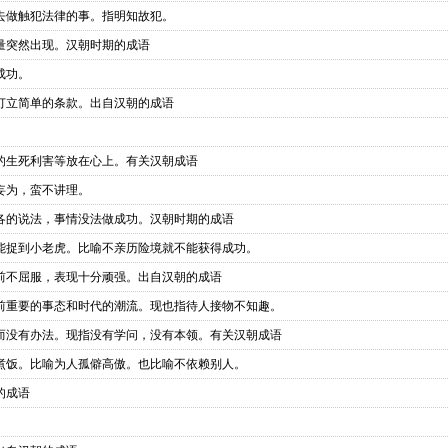
去做触犯法律的事。指明知故犯。
量突然出现。汉朝时期的成语
成功。
订立简单的条款。出自汉朝的成语
的生死利害等放在心上。有关汉朝成语
妄为，蛮不讲理。
各的说法，事情没法做成功。汉朝时期的成语
能捉到小老虎。比喻不亲历险境就不能获得成功。
前不屈服，表现十分顽强。出自汉朝的成语
前重要的事态和时代的潮流。现也指待人接物不知趣。
而没有办法。现指没有学问，没有本领。有关汉朝成语
煮饭。比喻为人孤僻高傲。也比喻不依赖别人。
的成语
。