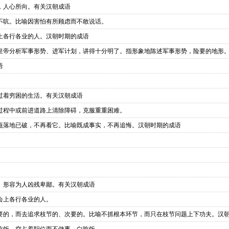
，人心所向。有关汉朝成语
不吭。比喻因害怕有所顾虑而不敢说话。
上各行各业的人。汉朝时期的成语
皇帝分析军事形势、进军计划，讲得十分明了。指形象地陈述军事形势，险要的地形
语
过着穷困的生活。有关汉朝成语
过程中或前进道路上清除障碍，克服重重困难。
甑落地已破，不再看它。比喻既成事实，不再追悔。汉朝时期的成语
。形容为人凶残卑鄙。有关汉朝成语
会上各行各业的人。
要的，而去追求枝节的、次要的。比喻不抓根本环节，而只在枝节问题上下功夫。汉