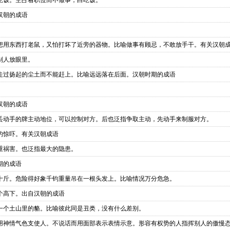
吃饭。空占着职位而不做事，白吃饭。
汉朝的成语
想用东西打老鼠，又怕打坏了近旁的器物。比喻做事有顾忌，不敢放手干。有关汉朝
别人放眼里。
走过扬起的尘土而不能赶上。比喻远远落在后面。汉朝时期的成语
汉朝的成语
丢动手的牌主动地位，可以控制对方。后也泛指争取主动，先动手来制服对方。
的惊吓。有关汉朝成语
重祸害。也泛指最大的隐患。
期的成语
十斤。危险得好象千钧重量吊在一根头发上。比喻情况万分危急。
个高下。出自汉朝的成语
一个土山里的貉。比喻彼此同是丑类，没有什么差别。
用神情气色支使人。不说话而用面部表示表情示意。形容有权势的人指挥别人的傲慢