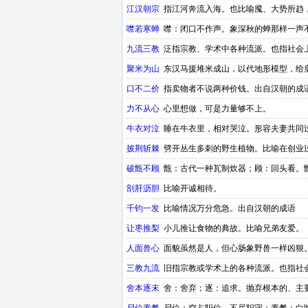
江汉朝宗
指江河奔流入海。也比喻魇、大势所趋
噤若寒蝉
噤：闭口不作声。象深秋的蝉那样一声
九流三教
泛指宗教、学术中各种流派。也指社会
聚米为山
东汉马援堆米成山，以代地形模型，给
口不二价
指卖物者不说两种价钱。出自汉朝的成
力不从心
心里想做，可是力量够不上。
牛衣对泣
睡在牛衣里，相对哭泣。形容夫妻共同
披荆斩棘
劈开丛生多刺的野生植物。比喻在创业
破甑不顾
甑：古代一种瓦制炊器；顾：回头看。
剖肝沥胆
比喻开诚相待。
千钧一发
比喻情况万分危急。出自汉朝的成语
让枣推梨
小儿推让食物的典故。比喻兄弟友爱。
人面兽心
面貌虽然是人，但心肠象野兽一样凶狠
三教九流
旧指宗教或学术上的各种流派。也指社
舍本逐末
舍：舍弃；逐：追求。抛弃根本的、主
时期的成语