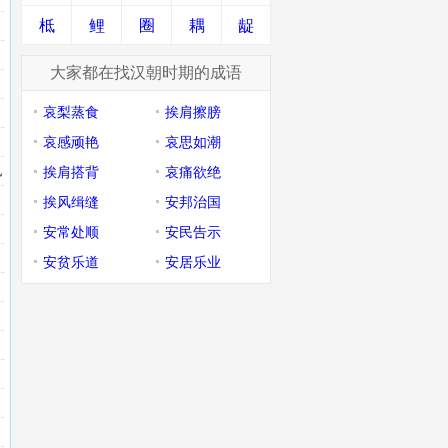
柢
鲤
圈
耦
龊
大家都在找汉朝时期的成语
哀梨蒸食
挨肩擦膀
哀感顽艳
哀思如潮
孔
挨肩搭背
哀痛欲绝
挨风缉缝
安邦治国
安常处顺
安民告示
安贫乐道
安居乐业