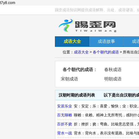
t7y8.com
踢歪成语知识网提供成语解释、出处、成语谜语、
成语大全
成语故事
成
位置：
成语大全
>
各个朝代的成语
> 所有出
各个朝代的成语
：
春秋成语
宋朝成语
明朝成语
汉朝时期的成语列表
以下是出自汉朝的
安居乐业
安：安定；乐：喜爱，愉快；业：职业
百无聊赖
聊赖：依赖。精神上无所寄托，感到什
百折不挠
折：挫折；挠：弯曲。比喻意志坚强，
背水一战
背水：背向水，表示没有退路。比喻与