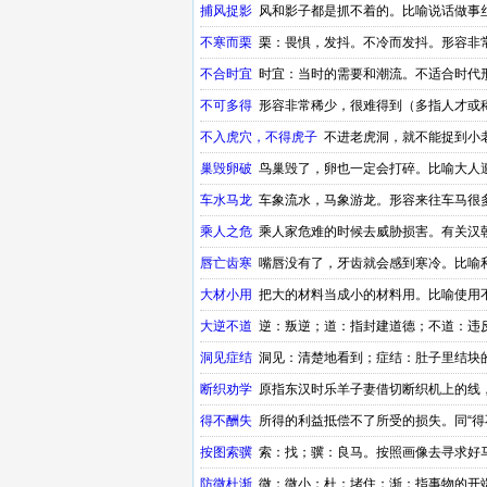
捕风捉影
风和影子都是抓不着的。比喻说话做事
不寒而栗
栗：畏惧，发抖。不冷而发抖。形容非
不合时宜
时宜：当时的需要和潮流。不适合时代
不可多得
形容非常稀少，很难得到（多指人才或
不入虎穴，不得虎子
不进老虎洞，就不能捉到小
巢毁卵破
鸟巢毁了，卵也一定会打碎。比喻大人
车水马龙
车象流水，马象游龙。形容来往车马很
乘人之危
乘人家危难的时候去威胁损害。有关汉
唇亡齿寒
嘴唇没有了，牙齿就会感到寒冷。比喻
大材小用
把大的材料当成小的材料用。比喻使用
大逆不道
逆：叛逆；道：指封建道德；不道：违
洞见症结
洞见：清楚地看到；症结：肚子里结块
题的关键。出自汉朝的成语
断织劝学
原指东汉时乐羊子妻借切断织机上的线
得不酬失
所得的利益抵偿不了所受的损失。同“得
按图索骥
索：找；骥：良马。按照画像去寻求好
防微杜渐
微：微小；杜：堵住；渐：指事物的开