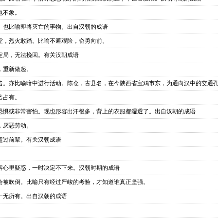
也不象。
。也比喻即将灭亡的事物。出自汉朝的成语
蹚，烈火敢踏。比喻不避艰险，奋勇向前。
定局，无法挽回。有关汉朝成语
，重新做起。
击。亦比喻暗中进行活动。陈仓，古县名，在今陕西省宝鸡市东，为通向汉中的交通
己占有。
恐惧或非常害怕。现也形容出汗很多，背上的衣服都湿透了。出自汉朝的成语
，厌恶劳动。
超过前辈。有关汉朝成语
容心里疑惑，一时决定不下来。汉朝时期的成语
会被吹倒。比喻只有经过严峻的考验，才知道谁真正坚强。
一无所有。出自汉朝的成语