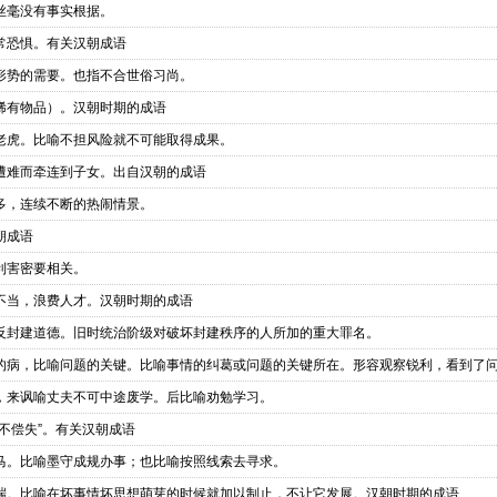
丝毫没有事实根据。
常恐惧。有关汉朝成语
形势的需要。也指不合世俗习尚。
稀有物品）。汉朝时期的成语
老虎。比喻不担风险就不可能取得成果。
遭难而牵连到子女。出自汉朝的成语
多，连续不断的热闹情景。
朝成语
利害密要相关。
不当，浪费人才。汉朝时期的成语
反封建道德。旧时统治阶级对破坏封建秩序的人所加的重大罪名。
的病，比喻问题的关键。比喻事情的纠葛或问题的关键所在。形容观察锐利，看到了
，来讽喻丈夫不可中途废学。后比喻劝勉学习。
不偿失”。有关汉朝成语
马。比喻墨守成规办事；也比喻按照线索去寻求。
端。比喻在坏事情坏思想萌芽的时候就加以制止，不让它发展。汉朝时期的成语