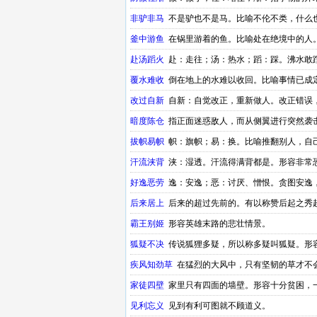
非驴非马
不是驴也不是马。比喻不伦不类，什么
釜中游鱼
在锅里游着的鱼。比喻处在绝境中的人
赴汤蹈火
赴：走往；汤：热水；蹈：踩。沸水敢
覆水难收
倒在地上的水难以收回。比喻事情已成
改过自新
自新：自觉改正，重新做人。改正错误
暗度陈仓
指正面迷惑敌人，而从侧翼进行突然袭
道。汉朝时期的成语
拔帜易帜
帜：旗帜；易：换。比喻推翻别人，自
汗流浃背
浃：湿透。汗流得满背都是。形容非常
好逸恶劳
逸：安逸；恶：讨厌、憎恨。贪图安逸
后来居上
后来的超过先前的。有以称赞后起之秀
霸王别姬
形容英雄末路的悲壮情景。
狐疑不决
传说狐狸多疑，所以称多疑叫狐疑。形
疾风知劲草
在猛烈的大风中，只有坚韧的草才不
家徒四壁
家里只有四面的墙壁。形容十分贫困，
见利忘义
见到有利可图就不顾道义。