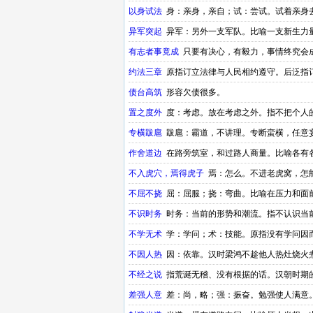
度。有关汉朝成语
以身试法
身：亲身，亲自；试：尝试。试着亲身
异军突起
异军：另外一支军队。比喻一支新生力
有志者事竟成
只要有决心，有毅力，事情终究会
约法三章
原指订立法律与人民相约遵守。后泛指
债台高筑
形容欠债很多。
置之度外
度：考虑。放在考虑之外。指不把个人
专横跋扈
跋扈：霸道，不讲理。专断蛮横，任意
作舍道边
在路旁筑室，和过路人商量。比喻各有
不入虎穴，焉得虎子
焉：怎么。不进老虎窝，怎
不屈不挠
屈：屈服；挠：弯曲。比喻在压力和面
不识时务
时务：当前的形势和潮流。指不认识当
不学无术
学：学问；术：技能。原指没有学问因
不因人热
因：依靠。汉时梁鸿不趁他人热灶烧火
不经之说
指荒诞无稽、没有根据的话。汉朝时期
差强人意
差：尚，略；强：振奋。勉强使人满意