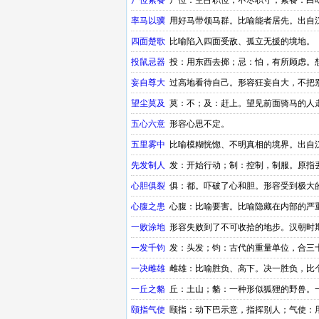
尸位素餐
尸位：空占职位，不尽职守；素餐：白
率马以骥
用好马带领马群。比喻能者居先。出自
四面楚歌
比喻陷入四面受敌、孤立无援的境地。
投鼠忌器
投：用东西去掷；忌：怕，有所顾虑。
语
妄自尊大
过高地看待自己。形容狂妄自大，不把
望尘莫及
莫：不；及：赶上。望见前面骑马的人
五心六意
形容心思不定。
五里雾中
比喻模糊恍惚、不明真相的境界。出自
先发制人
发：开始行动；制：控制，制服。原指
心胆俱裂
俱：都。吓破了心和胆。形容受到极大
心腹之患
心腹：比喻要害。比喻隐藏在内部的严
一败涂地
形容失败到了不可收拾的地步。汉朝时
一发千钧
发：头发；钧：古代的重量单位，合三
一决雌雄
雌雄：比喻胜负、高下。决一胜负，比
一丘之貉
丘：土山；貉：一种形似狐狸的野兽。
颐指气使
颐指：动下巴示意，指挥别人；气使：