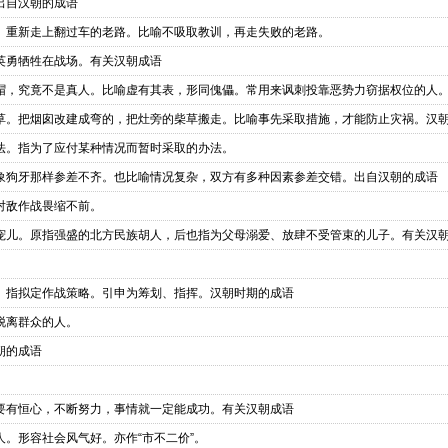
出自汉朝的成语
。重新走上翻过车的老路。比喻不吸取教训，再走失败的老路。
英勇牺牲在战场。有关汉朝成语
帽，究竟不是真人。比喻虚有其表，形同傀儡。常用来讽刺投靠恶势力窃据权位的人
草。把烟囱改建成弯的，把灶旁的柴草搬走。比喻事先采取措施，才能防止灾祸。汉
法。指为了应付某种情况而暂时采取的办法。
象狗牙那样参差不齐。也比喻情况复杂，双方有多种因素参差交错。出自汉朝的成语
对敌作战畏缩不前。
宠儿。原指强盛的北方民族胡人，后也指为父母溺爱、放肆不受管束的儿子。有关汉
。指拟定作战策略。引申为筹划、指挥。汉朝时期的成语
脱离群众的人。
朝的成语
要有恒心，不断努力，事情就一定能成功。有关汉朝成语
。形容社会风气好。亦作“市不二价”。