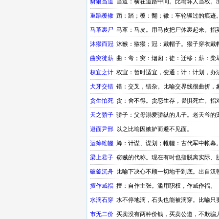
豺狼当道
当道：横在道路中间。比喻坏人当权。
重蹈覆辙
蹈：踏；覆：翻；辙：车轮辗过的痕迹
马革裹尸
马革：马皮。用马皮把尸体裹起来。指
沐猴而冠
沐猴：猕猴；冠：戴帽子。猴子穿衣戴
曲突徙薪
曲：弯；突：烟囱；徒：迁移；薪：柴
时期的成语
权宜之计
权宜：暂时适宜，变通；计：计划，办
犬牙交错
错：交叉，错杂。比喻交界线很曲折，
贪生怕死
贪：舍不得。贪恋生存，畏惧死亡。指
天之骄子
骄子：父母溺爱骄纵的儿子。老天爷的
成语
避面尹邢
以之比喻因嫉妒而避不见面。
运筹帷幄
筹：计谋、谋划；帷幄：古代军中帐幕
梁上君子
窃贼的代称。现在有时也指脱离实际、
破釜沉舟
比喻下决心不顾一切地干到底。出自汉
擅作威福
擅：自作主张。滥用职权，作威作福。
水滴石穿
水不停地滴，石头也能被滴穿。比喻只
市无二价
买卖没有两种价钱，买卖公道，不欺骗人