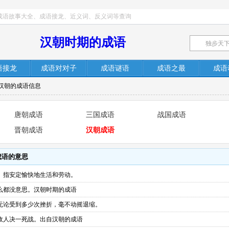
成语故事大全、成语接龙、近义词、反义词等查询
汉朝时期的成语
语接龙
成语对对子
成语谜语
成语之最
成语
自汉朝的成语信息
唐朝成语
三国成语
战国成语
晋朝成语
汉朝成语
成语的意思
。指安定愉快地生活和劳动。
么都没意思。汉朝时期的成语
无论受到多少次挫折，毫不动摇退缩。
敌人决一死战。出自汉朝的成语