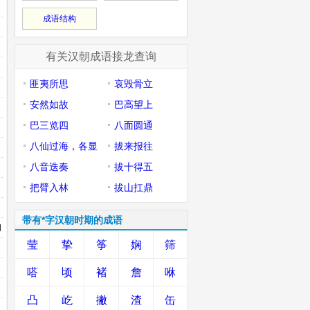
成语结构
有关汉朝成语接龙查询
匪夷所思
哀毁骨立
安然如故
巴高望上
巴三览四
八面圆通
八仙过海，各显
拔来报往
神通
八音迭奏
拔十得五
把臂入林
拔山扛鼎
带有*字汉朝时期的成语
问
莹
挚
筝
娴
筛
嗒
顷
褚
詹
咻
凸
屹
撇
渣
缶