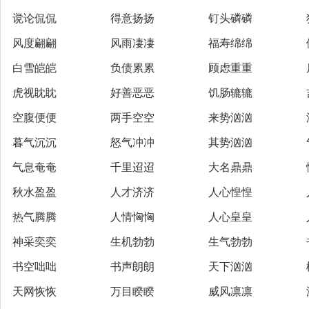
谠论侃侃
得意扬扬
钉头磷磷
风度翩翩
风雨凄凄
福寿绵绵
白雪皑皑
负债累累
顾虑重重
虎视眈眈
好善恶恶
饥肠辘辘
空腹便便
两手空空
来势汹汹
暮气沉沉
怒气冲冲
其势汹汹
气息奄奄
千里迢迢
大名鼎鼎
秋水盈盈
人才济济
人心惶惶
热气腾腾
人情恟恟
人心皇皇
神采奕奕
生机勃勃
生气勃勃
书空咄咄
书声朗朗
天下汹汹
天网恢恢
万目睽睽
威风凛凛