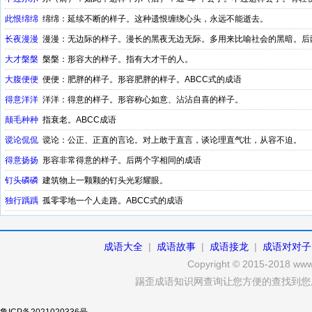
此恨绵绵
绵绵：延续不断的样子。这种遗恨缠绕心头，永远不能逝去。
长夜漫漫
漫漫：无边际的样子。漫长的黑夜无边无际。多用来比喻社会的黑暗。后
大才槃槃
槃槃：形容大的样子。指有大才干的人。
大腹便便
便便：肥胖的样子。形容肥胖的样子。ABCC式的成语
得意洋洋
洋洋：得意的样子。形容称心如意、沾沾自喜的样子。
颠毛种种
指衰老。ABCC成语
谠论侃侃
谠论：公正、正直的言论。对上敢于直言，谈论理直气壮，从容不迫。
得意扬扬
形容非常得意的样子。后两个字相同的成语
钉头磷磷
建筑物上一颗颗的钉头光彩耀眼。
独行踽踽
孤零零地一个人走路。ABCC式的成语
成语大全
|
成语故事
|
成语接龙
|
成语对对子
Copyright © 2015-2018 www.
踢歪成语知识网查询让您方便的查找到您