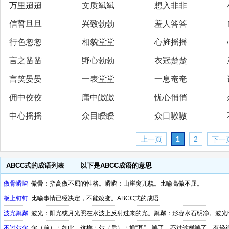
万里迢迢
文质斌斌
想入非非
信誓旦旦
兴致勃勃
羞人答答
行色怱怱
相貌堂堂
心旌摇摇
言之凿凿
野心勃勃
衣冠楚楚
言笑晏晏
一表堂堂
一息奄奄
佣中佼佼
庸中皦皦
忧心悄悄
中心摇摇
众目睽睽
众口嗷嗷
上一页
1
2
下一
ABCC式的成语列表
以下是ABCC成语的意思
傲骨嶙嶙
傲骨：指高傲不屈的性格。嶙嶙：山崖突兀貌。比喻高傲不屈。
板上钉钉
比喻事情已经决定，不能改变。ABCC式的成语
波光粼粼
波光：阳光或月光照在水波上反射过来的光。粼粼：形容水石明净。波光
不过尔尔
尔（前）：如此，这样；尔（后）：通“耳”，罢了。不过这样罢了。有轻视