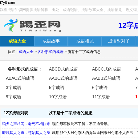
t7y8.com
踢歪成语知识网提供成语解释、出处、成语谜语、成语故事大全、成语接龙、近义词
12字
成语大全
成语故事
成语接龙
成语对对子
位置：
成语大全
>
各种形式的成语
> 所有十二字成语信息
各种形式的成语
：
ABCD式的成语
ABCC式的成语
ABAC式的成语
AABC式的成语
AABB式的成语
3字成语
5字成语
6字成语
9字成语
10字成语
11字成语
12字成语列表
以下是十二字成语的意思
鸡犬之声相闻，老死不相往来
现在形容彼此不了解，不互通音讯。
即以其人之道，还治其人之身
就用那个人对付别人的办法返回来对付那个人自己。1