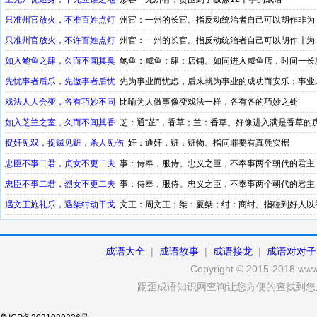
只准州官放火，不准百姓点灯
州官：一州的长官。指反动统治者自己可以胡作非为
只准州官放火，不许百姓点灯
州官：一州的长官。指反动统治者自己可以胡作非为
如入鲍鱼之肆，久而不闻其臭
鲍鱼：咸鱼；肆：店铺。如同进入咸鱼店，时间一长
先忧事者后乐，先傲事者后忧
先为事业而忧虑，后来就为事业的成功而安乐；事业
戏法人人会变，各有巧妙不同
比喻为人做事像变戏法一样，各有各的巧妙之处
如入芝兰之室，久而不闻其香
芝：通“芷”，香草；兰：香草。好像进入满是香草的
久了，习以为常12个字的成语
捉奸见双，捉贼见赃，杀人见伤
奸：通奸；赃：赃物。指问罪要有真凭实据
忠臣不事二君，贞女不更二夫
事：侍奉，服侍。忠义之臣，不奉事两个朝代的君主
成语
忠臣不事二君，烈女不更二夫
事：侍奉，服侍。忠义之臣，不奉事两个朝代的君主
遇文王施礼乐，遇桀纣动干戈
文王：周文王；桀：夏桀；纣：商纣。指碰到好人以
成语大全
|
成语故事
|
成语接龙
|
成语对对子
Copyright © 2015-2018 www.
踢歪成语知识网查询让您方便的查找到您