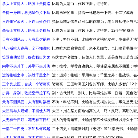
拳头上立得人，胳膊上走得路
比喻为人清白，作风正派，过得硬。
舍得一身剐，敢把皇帝拉下马
比喻再难的事，拼着一死也敢干下去。十二字成语
只许州官放火，不许百姓点灯
指反动统治者自己可以胡作非为，老百姓却连正当活
拳头上立得人，胳膊上走得马
比喻为人清白，作风正派，过得硬。12个字的成语
天有不测风云，人有旦夕祸福
不测：料想不到。比喻有些灾祸的发生，事先是无法
猪八戒吃人参果，全不知滋味
比喻吃东西狼吞虎咽，来不及细尝。也比喻看书做事
笑骂由他笑骂，好官我自为之
指为官声名很坏，任凭人们笑骂，还是泰然自若当自
内举不失其子，外举不失其仇
举：推荐。举荐身边的人，即使是亲属也不回避；举
私。十二字成语
运筹帷幄之中，决胜千里之外
运：运筹；帷幄：军用帐幕；千里之外：指战场。在
场上的胜负
三个臭皮匠，合成一个诸葛亮
诸葛亮：三国时蜀国刘备的军师。比喻人多智广12个
拼得一身剐，敢把皇帝拉下马
剐：古代酷刑，割肉。比喻再难的事，拼着一死也敢
天有不测风云，人有暂时祸福
不测：料想不到。比喻有些灾祸的发生，事先是无法预
大匠能与人规矩，不能使人巧
大匠：指在某方面造诣高的人；巧：灵巧。高明的匠
努力，不能单依靠客观条件
人无有千日好，花无有百日红
指人的青春短暂。比喻好景不长或友情难以持久十二
一部二十四史，不知从何说起
二十四史：清乾隆时刻《史记》等24部史书。比喻
上无片瓦遮身，下无立锥之地
形容一无所有，贫困到了极点12个字的成语