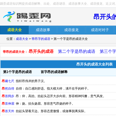
踢歪成语知识网提供成语解释、出处、成语谜语、成语故事大全、成语接龙、近义词
昂开头
成语大全
成语故事
成语接龙
成语对对子
位置：
成语大全
>
带昂字的成语
> 第一个字是昂的成语大全
昂开头的成语
第二个字是昂的成语
第三个
带昂的成语大全：
昂开头的成语大全列表
第1个字是昂的成语
首字昂的成语解释
昂
藏七尺
指轩昂伟岸的男子汉。
昂
然自得
自得：自己感到舒适。指大模大样，满不在乎的样子。
昂
首阔步
昂：仰，高抬。抬起头迈开大步向前。形容精神抖擞，意气风发。
昂
首伸眉
伸：扬。抬头扬眉。形容意气昂扬的样子。
昂
首天外
抬起头望着天边。形容态度傲慢，或做事脱离实际。