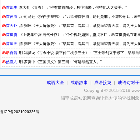
昂
首阔步
李大钊《青春》：“惟有昂首阔步，独往独来，何待他人之援手。”
昂
首伸眉
汉·司马迁《报任少卿书》：“乃欲仰首伸眉，论列是非，不亦轻朝廷，羞当
昂
首天外
清·归庄《王大痴像赞》：“昂其首，睅其目，举觞而望青天者，是为王大痴
昂
首挺胸
《上饶集中营 浩气长存》：“个个视死如归，坚贞不屈，昂首挺胸站在那里
昂
首望天
清·归庄《王大痴像赞》：“昂其首，睅其目，举觞而望青天者，是为王大痴
昂
昂
自若
明·冯梦龙《古今小说·晏平仲二桃杀三士》：“三士带剑立于殿下，昂昂自
昂
然直入
明·罗贯中《三国演义》第三回：“何进昂然直入。”
成语大全
|
成语故事
|
成语接龙
|
成语对对子
Copyright © 2015-2018 www.
踢歪成语知识网查询让您方便的查找到您
鲁ICP备2021020336号