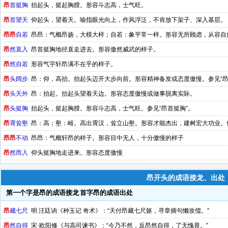
昂
首挺胸
抬起头，挺起胸膛。形容斗志高，士气旺。
昂
首望天
仰起头，望着天。喻指眼光向上，作风浮泛，不肯放下架子、深入基层。
昂
昂
自若
昂昂：气概昂扬，大模大样；自若：象平常一样。形容无所顾虑，从容自
昂
然直入
昂首挺胸地径直走进去。形容傲然威武的样子。
昂
然自若
形容气宇轩昂满不在乎的样子。
昂
头阔步
昂：仰，高抬。抬起头迈开大步向前。形容精神备发或态度傲慢。参见“昂
昂
头天外
昂：抬起。抬起头望着天边。形容态度傲慢或做事脱离实际。
昂
头挺胸
抬起头，挺起胸膛。形容斗志高，士气旺。参见“昂首挺胸”。
昂
霄耸壑
昂：高；壑：峪。高出霄汉，耸立山壑。形容才能杰出，建树宏大功业。
昂
昂
不动
昂昂：气概轩昂的样子。形容目中无人，十分傲慢的样子
昂
然而入
仰头挺胸地走进来。形容态度傲慢
昂开头的成语接龙、出处
第一个字是昂的成语接龙
首字昂的成语出处
昂
藏七尺
明 汪廷讷《种玉记 奇术》：“天付昂藏七尺躯，寻章摘句懒攻儒。”
昂
然自得
宋·欧阳修《与高司谏书》：“今乃不然，反昂然自得，了无愧畏。”