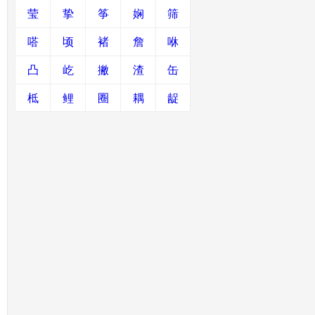
莹
挚
筝
娴
筛
嗒
顷
褚
詹
咻
凸
屹
撇
渣
缶
柢
鲤
圈
耦
龊