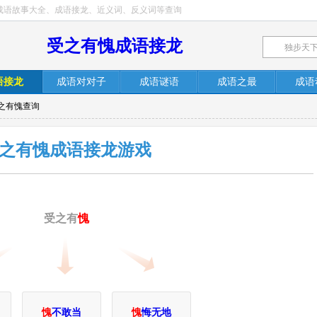
成语故事大全、成语接龙、近义词、反义词等查询
受之有愧成语接龙
语接龙
成语对对子
成语谜语
成语之最
成语
受之有愧查询
之有愧成语接龙游戏
受之有
愧
愧
不敢当
愧
悔无地