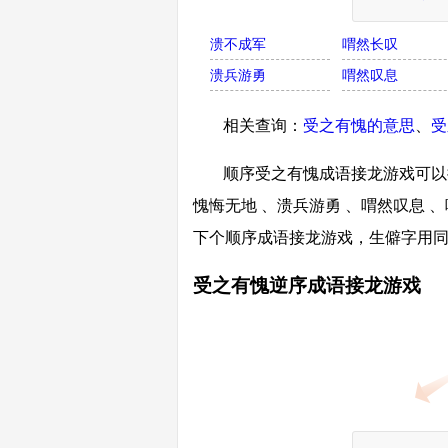
溃不成军
喟然长叹
溃兵游勇
喟然叹息
相关查询：
受之有愧的意思
、
受
顺序受之有愧成语接龙游戏可以接
愧悔无地 、溃兵游勇 、喟然叹息 
下个顺序成语接龙游戏，生僻字用
受之有愧逆序成语接龙游戏