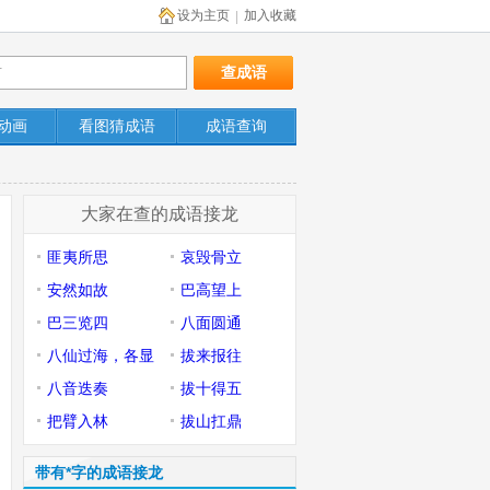
设为主页
加入收藏
|
动画
看图猜成语
成语查询
大家在查的成语接龙
匪夷所思
哀毁骨立
安然如故
巴高望上
巴三览四
八面圆通
八仙过海，各显
拔来报往
神通
八音迭奏
拔十得五
把臂入林
拔山扛鼎
带有*字的成语接龙