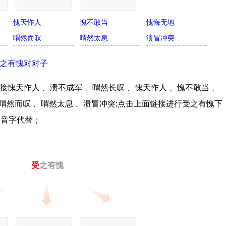
愧天怍人
愧不敢当
愧悔无地
喟然而叹
喟然太息
溃冒冲突
之有愧对对子
愧天怍人 、溃不成军 、喟然长叹 、愧天怍人 、愧不敢当 、
、喟然而叹 、喟然太息 、溃冒冲突;点击上面链接进行受之有愧下
同音字代替；
受
之有愧