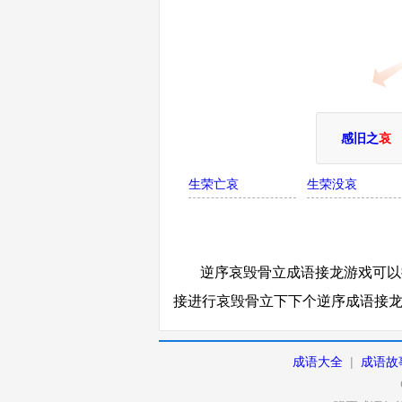
感旧之
哀
生荣亡哀
生荣没哀
逆序哀毁骨立成语接龙游戏可以接
接进行哀毁骨立下下个逆序成语接
成语大全
|
成语故