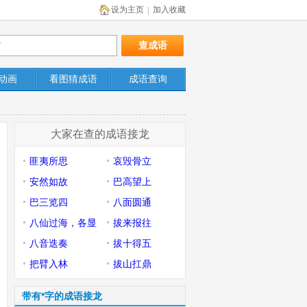
设为主页
加入收藏
|
动画
看图猜成语
成语查询
大家在查的成语接龙
匪夷所思
哀毁骨立
安然如故
巴高望上
巴三览四
八面圆通
八仙过海，各显
拔来报往
神通
八音迭奏
拔十得五
把臂入林
拔山扛鼎
带有*字的成语接龙