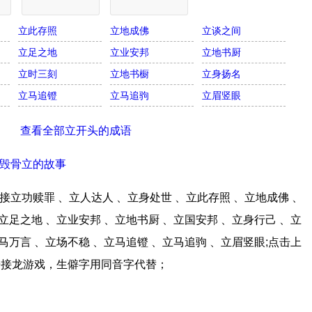
立此存照
立地成佛
立谈之间
立足之地
立业安邦
立地书厨
立时三刻
立地书橱
立身扬名
立马追镫
立马追驹
立眉竖眼
查看全部立开头的成语
毁骨立的故事
立功赎罪 、立人达人 、立身处世 、立此存照 、立地成佛 、
立足之地 、立业安邦 、立地书厨 、立国安邦 、立身行己 、立
马万言 、立场不稳 、立马追镫 、立马追驹 、立眉竖眼;点击上
语接龙游戏，生僻字用同音字代替；