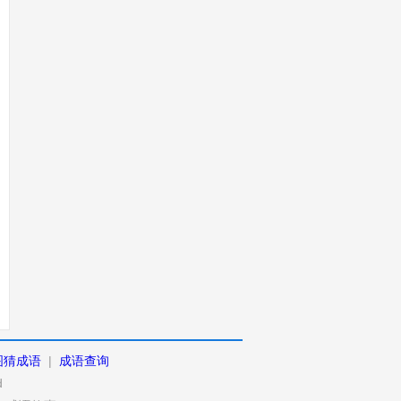
图猜成语
|
成语查询
d