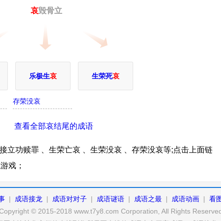
哀
毁骨立
乐极生
哀
生荣死
哀
存荣没哀
查看全部哀结尾的成语
立功赎罪 、生荣亡哀 、生荣没哀 、存荣没哀等;点击上面链
龙游戏；
事
|
成语接龙
|
成语对对子
|
成语谜语
|
成语之最
|
成语动画
|
看
Copyright © 2015-2018 www.t7y8.com Corporation, All Rights Reserve