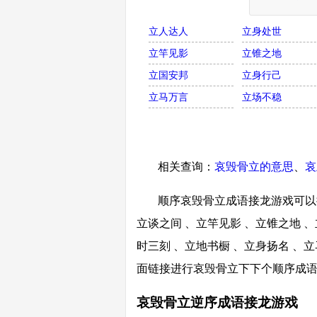
立人达人
立身处世
立竿见影
立锥之地
立国安邦
立身行己
立马万言
立场不稳
相关查询：
哀毁骨立的意思
、
哀
顺序哀毁骨立成语接龙游戏可以接
立谈之间 、立竿见影 、立锥之地 、
时三刻 、立地书橱 、立身扬名 、立
面链接进行哀毁骨立下下个顺序成
哀毁骨立逆序成语接龙游戏