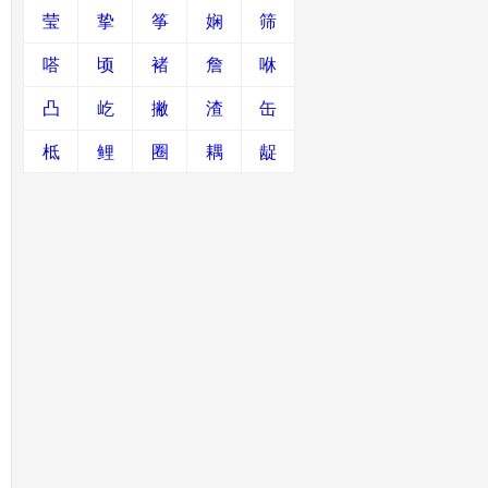
莹
挚
筝
娴
筛
嗒
顷
褚
詹
咻
凸
屹
撇
渣
缶
柢
鲤
圈
耦
龊