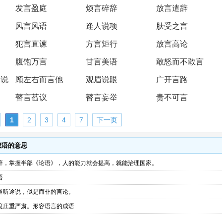
发言盈庭
烦言碎辞
放言遣辞
风言风语
逢人说项
肤受之言
犯言直谏
方言矩行
放言高论
腹饱万言
甘言美语
敢怒而不敢言
婆说
顾左右而言他
观眉说眼
广开言路
瞽言萏议
瞽言妄举
贵不可言
1
2
3
4
7
下一页
成语的意思
辞，掌握半部《论语》，人的能力就会提高，就能治理国家。
语
道听途说，似是而非的言论。
度庄重严肃。形容语言的成语