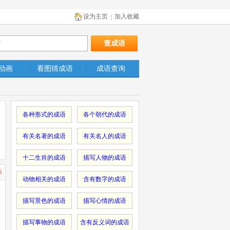
设为主页
加入收藏
|
动画
看图猜成语
成语查询
各种形式的成语
各个朝代的成语
有关名著的成语
有关名人的成语
十二生肖的成语
描写人物的成语
示
动物相关的成语
含有数字的成语
描写景色的成语
描写心情的成语
描写事物的成语
含有反义词的成语