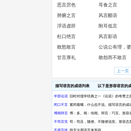
恶言厉色
耳食之言
肺腑之言
风言醋语
浮语虚辞
附耳低言
杜口绝言
风言影语
敢怒敢言
公说公有理，
甘言厚礼
敢怨而不敢言
婆有理
上一页
描写语言的成语列表
以下是形容语言的
半部论语
旧时对儒学经典之一《论语》的夸赞之
闭口不言
紧闭着嘴，什么也不说。描写语言的成
博闻辩言
博：多。闻：传闻。辩言：巧言。形容
不苟言笑
苟：苟且，随便。不随便说笑。形容态
不堪言状
指无法用语言来形容。