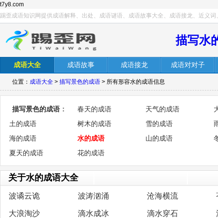
t7y8.com
踢歪成语知识网提供成语解释、出处、成语谜语、成语故事大全、成语接龙、近义词
描写水
成语大全
成语故事
成语接龙
成语对对子
位置：
成语大全
>
描写景色的成语
> 所有形容水的成语信息
描写景色的成语
：
春天的成语
天气的成语
土的成语
树木的成语
雪的成语
海的成语
水的成语
山的成语
夏天的成语
花的成语
关于水的成语大全
波谲云诡
波涛汹涌
沧海横流
大浪淘沙
滴水成冰
滴水穿石