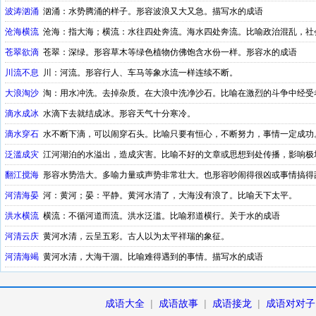
幻莫测。
波涛汹涌
汹涌：水势腾涌的样子。形容波浪又大又急。描写水的成语
沧海横流
沧海：指大海；横流：水往四处奔流。海水四处奔流。比喻政治混乱，社
苍翠欲滴
苍翠：深绿。形容草木等绿色植物仿佛饱含水份一样。形容水的成语
川流不息
川：河流。形容行人、车马等象水流一样连续不断。
大浪淘沙
淘：用水冲洗。去掉杂质。在大浪中洗净沙石。比喻在激烈的斗争中经受
滴水成冰
水滴下去就结成冰。形容天气十分寒冷。
滴水穿石
水不断下滴，可以闹穿石头。比喻只要有恒心，不断努力，事情一定成功
泛滥成灾
江河湖泊的水溢出，造成灾害。比喻不好的文章或思想到处传播，影响极
翻江搅海
形容水势浩大。多喻力量或声势非常壮大。也形容吵闹得很凶或事情搞得
河清海晏
河：黄河；晏：平静。黄河水清了，大海没有浪了。比喻天下太平。
洪水横流
横流：不循河道而流。洪水泛滥。比喻邪道横行。关于水的成语
河清云庆
黄河水清，云呈五彩。古人以为太平祥瑞的象征。
河清海竭
黄河水清，大海干涸。比喻难得遇到的事情。描写水的成语
成语大全
|
成语故事
|
成语接龙
|
成语对对子