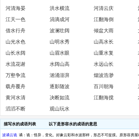
河清海晏
洪水横流
河清云庆
江天一色
涓滴成河
江翻海倒
借水行舟
波澜壮阔
倾盆大雨
山光水色
山明水秀
山高水长
山长水阔
山眉水眼
山重水复
水流花谢
水阔山高
水远山长
万壑争流
汹涌澎湃
烟波浩渺
载舟覆舟
逐影随波
百川朝海
黄河水清
决断如流
江翻海搅
滔滔不断
观山玩水
描写水的成语列表
以下是形容水的成语的意思
波谲云诡
谲：诡：怪异，变化。好象云彩和水波那样，形态不可捉摸。原形容房屋