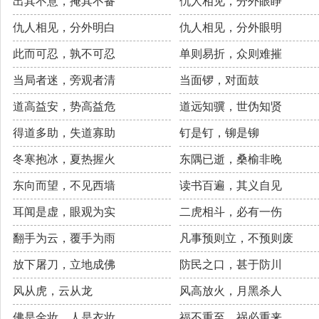
出其不意，掩其不备
仇人相见，分外眼睁
仇人相见，分外明白
仇人相见，分外眼明
此而可忍，孰不可忍
单则易折，众则难摧
当局者迷，旁观者清
当面锣，对面鼓
道高益安，势高益危
道远知骥，世伪知贤
得道多助，失道寡助
钉是钉，铆是铆
冬寒抱冰，夏热握火
东隅已逝，桑榆非晚
东向而望，不见西墙
读书百遍，其义自见
耳闻是虚，眼观为实
二虎相斗，必有一伤
翻手为云，覆手为雨
凡事预则立，不预则废
放下屠刀，立地成佛
防民之口，甚于防川
风从虎，云从龙
风高放火，月黑杀人
佛是金妆，人是衣妆
福不重至，祸必重来