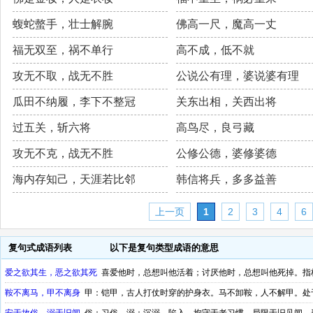
蝮蛇螫手，壮士解腕
佛高一尺，魔高一丈
福无双至，祸不单行
高不成，低不就
攻无不取，战无不胜
公说公有理，婆说婆有理
瓜田不纳履，李下不整冠
关东出相，关西出将
过五关，斩六将
高鸟尽，良弓藏
攻无不克，战无不胜
公修公德，婆修婆德
海内存知己，天涯若比邻
韩信将兵，多多益善
上一页
1
2
3
4
6
复句式成语列表
以下是复句类型成语的意思
爱之欲其生，恶之欲其死
喜爱他时，总想叫他活着；讨厌他时，总想叫他死掉。指
鞍不离马，甲不离身
甲：铠甲，古人打仗时穿的护身衣。马不卸鞍，人不解甲。处