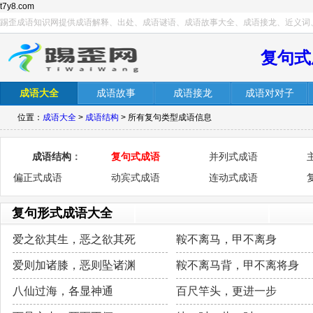
t7y8.com
踢歪成语知识网提供成语解释、出处、成语谜语、成语故事大全、成语接龙、近义词
复句式
成语大全
成语故事
成语接龙
成语对对子
位置：
成语大全
>
成语结构
> 所有复句类型成语信息
成语结构
：
复句式成语
并列式成语
偏正式成语
动宾式成语
连动式成语
复句形式成语大全
爱之欲其生，恶之欲其死
鞍不离马，甲不离身
爱则加诸膝，恶则坠诸渊
鞍不离马背，甲不离将身
八仙过海，各显神通
百尺竿头，更进一步