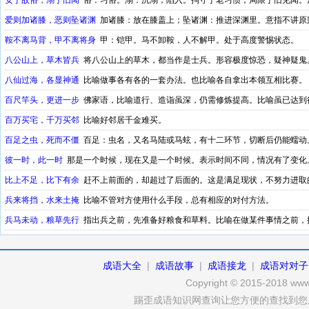
安于故俗，溺于旧闻
俗：习俗。溺：沉溺，陷入。拘守于老习惯，局限于旧见闻。
爱则加诸膝，恶则坠诸渊
加诸膝：放在膝盖上；坠诸渊：推进深渊里。意指不讲原
来决定。复句类型成语
鞍不离马背，甲不离将身
甲：铠甲。马不卸鞍，人不解甲。处于高度警惕状态。
八公山上，草木皆兵
将八公山上的草木，都当作是士兵。形容极度惊恐，疑神疑鬼
八仙过海，各显神通
比喻做事各有各的一套办法。也比喻各自拿出本领互相比赛。
百尺竿头，更进一步
佛家语，比喻道行、造诣虽深，仍需修炼提高。比喻虽已达到
成语
百万买宅，千万买邻
比喻好邻居千金难买。
百足之虫，死而不僵
百足：虫名，又名马陆或马蚿，有十二环节，切断后仍能蠕动
还不致完全破产。复句类型成语
彼一时，此一时
那是一个时候，现在又是一个时候。表示时间不同，情况有了变化
比上不足，比下有余
赶不上前面的，却超过了后面的。这是满足现状，不努力进取
式成语
兵来将挡，水来土掩
比喻不管对方使用什么手段，总有相应的对付方法。
兵马未动，粮草先行
指出兵之前，先准备好粮食和草料。比喻在做某件事情之前，
成语大全
|
成语故事
|
成语接龙
|
成语对对子
Copyright © 2015-2018 www.
踢歪成语知识网查询让您方便的查找到您