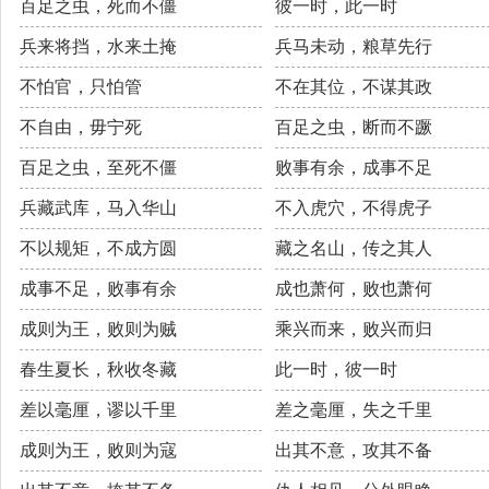
百足之虫，死而不僵
彼一时，此一时
兵来将挡，水来土掩
兵马未动，粮草先行
不怕官，只怕管
不在其位，不谋其政
不自由，毋宁死
百足之虫，断而不蹶
百足之虫，至死不僵
败事有余，成事不足
兵藏武库，马入华山
不入虎穴，不得虎子
不以规矩，不成方圆
藏之名山，传之其人
成事不足，败事有余
成也萧何，败也萧何
成则为王，败则为贼
乘兴而来，败兴而归
春生夏长，秋收冬藏
此一时，彼一时
差以毫厘，谬以千里
差之毫厘，失之千里
成则为王，败则为寇
出其不意，攻其不备