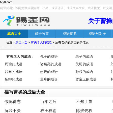
t7y8.com
踢歪成语知识网提供成语解释、出处、成语谜语、成语故事大全、成语接龙、近义词
关于曹操
成语大全
成语故事
成语接龙
成语对对子
位置：
成语大全
>
有关名人的成语
> 所有曹操的成语故事信息
有关名人的成语
：
孔子的成语
老子的成语
周瑜的成语
诸葛亮的成语
关羽的成语
吕布的成语
赵云的成语
孙权的成语
貂蝉的成语
董卓的成语
贾宝玉的成语
描写曹操的成语大全
傲睨得志
百年之后
不知丁董
沉吟不决
称王称霸
除残去秽