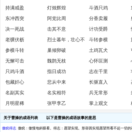
持满戒盈
灯烛辉煌
斗酒只鸡
东冲西突
阿党比周
分香卖履
决一死战
击其不意
计功受爵
老骥伏枥
烈士暮年，壮心不
斗转参横
参横斗转
巢倾卵破
土鸡瓦犬
已
无懈可击
魏鹊无枝
心怀叵测
只鸡斗酒
指日成功
志在千里
包藏奸心
悲从中来
长驱直入
名副其实
名实相符
兵无常形
月明星稀
张甲李乙
掌上观文
关于曹操的成语列表
以下是曹操的成语故事的意思
傲睨得志
傲睨：傲慢地斜眼看。得志：愿望实现。形容因实现愿望而看不起一切的