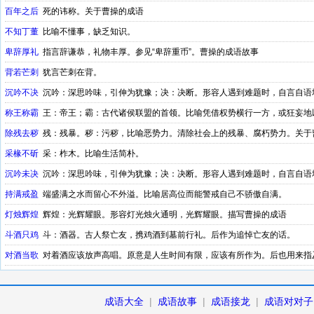
百年之后
死的讳称。关于曹操的成语
不知丁董
比喻不懂事，缺乏知识。
卑辞厚礼
指言辞谦恭，礼物丰厚。参见“卑辞重币”。曹操的成语故事
背若芒刺
犹言芒刺在背。
沉吟不决
沉吟：深思吟味，引伸为犹豫；决：决断。形容人遇到难题时，自言自语
称王称霸
王：帝王；霸：古代诸侯联盟的首领。比喻凭借权势横行一方，或狂妄地
除残去秽
残：残暴。秽：污秽，比喻恶势力。清除社会上的残暴、腐朽势力。关于
采椽不斫
采：柞木。比喻生活简朴。
沉吟未决
沉吟：深思吟味，引伸为犹豫；决：决断。形容人遇到难题时，自言自语
持满戒盈
端盛满之水而留心不外溢。比喻居高位而能警戒自己不骄傲自满。
灯烛辉煌
辉煌：光辉耀眼。形容灯光烛火通明，光辉耀眼。描写曹操的成语
斗酒只鸡
斗：酒器。古人祭亡友，携鸡酒到墓前行礼。后作为追悼亡友的话。
对酒当歌
对着酒应该放声高唱。原意是人生时间有限，应该有所作为。后也用来指
成语大全
|
成语故事
|
成语接龙
|
成语对对子