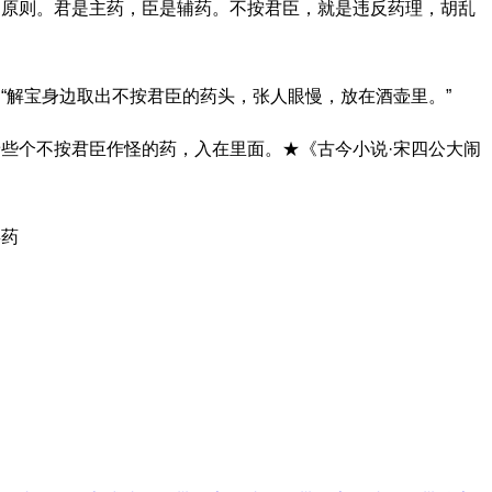
为原则。君是主药，臣是辅药。不按君臣，就是违反药理，胡乱
“解宝身边取出不按君臣的药头，张人眼慢，放在酒壶里。”
些个不按君臣作怪的药，入在里面。★《古今小说·宋四公大闹
毒药