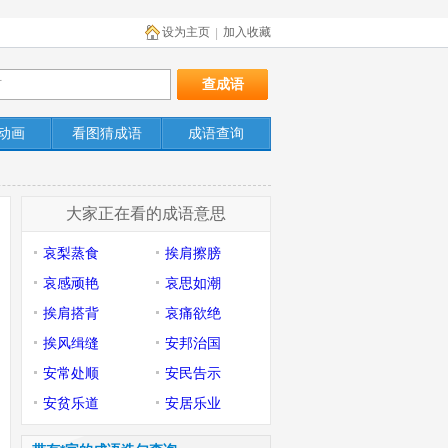
设为主页
加入收藏
|
动画
看图猜成语
成语查询
大家正在看的成语意思
哀梨蒸食
挨肩擦膀
哀感顽艳
哀思如潮
挨肩搭背
哀痛欲绝
挨风缉缝
安邦治国
安常处顺
安民告示
安贫乐道
安居乐业