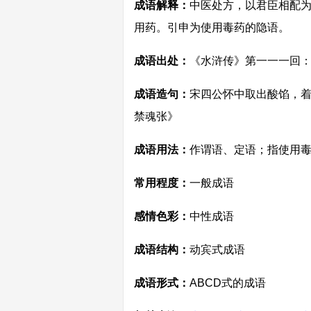
成语解释：
中医处方，以君臣相配
用药。引申为使用毒药的隐语。
成语出处：
《水浒传》第一一一回：
成语造句：
宋四公怀中取出酸馅，着
禁魂张》
成语用法：
作谓语、定语；指使用
常用程度：
一般成语
感情色彩：
中性成语
成语结构：
动宾式成语
成语形式：
ABCD式的成语