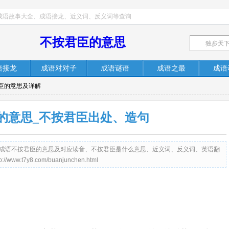
成语故事大全、成语接龙、近义词、反义词等查询
不按君臣的意思
语接龙
成语对对子
成语谜语
成语之最
成语
君臣的意思及详解
的意思_不按君臣出处、造句
m）提供成语不按君臣的意思及对应读音、不按君臣是什么意思、近义词、反义词、英语翻
t7y8.com/buanjunchen.html