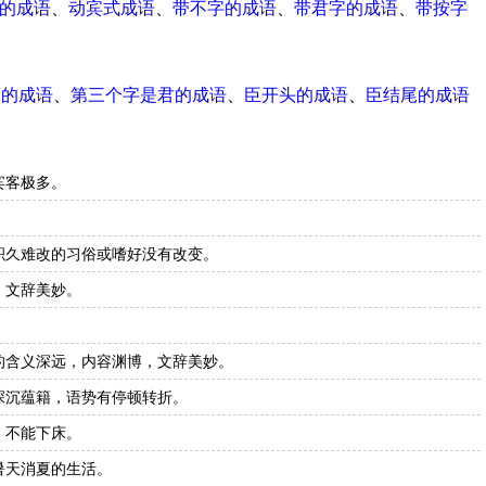
式的成语
、
动宾式成语
、
带不字的成语
、
带君字的成语
、
带按字
尾的成语
、
第三个字是君的成语
、
臣开头的成语
、
臣结尾的成语
宾客极多。
。
积久难改的习俗或嗜好没有改变。
，文辞美妙。
的含义深远，内容渊博，文辞美妙。
深沉蕴籍，语势有停顿转折。
，不能下床。
暑天消夏的生活。