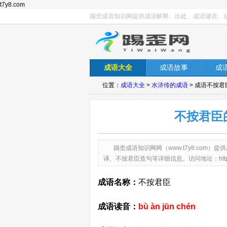
t7y8.com
踢歪成语知识网提供成语解释、出处、成语谜语、
成语大全
成语故事
成
位置：
成语大全
>
水浒传的成语
> 成语不按
不按君臣
踢歪成语知识网网（www.t7y8.co
译、不按君臣造句等详细信息。访问地址：http://www.
成语名称：
不按君臣
成语读音：
bù àn jūn chén