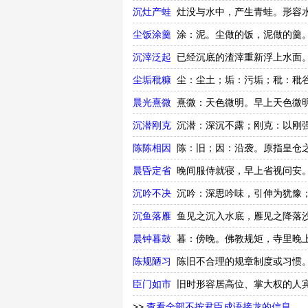
沉灶产蛙
灶没与水中，产生青蛙。形容
尘饭涂羹
涂：泥。尘做的饭，泥做的羹
沉滓泛起
已经沉底的渣滓重新浮上水面
尘垢秕糠
尘：尘土；垢：污垢；秕：秕
晨光熹微
熹微：天色微明。早上天色微
沉潜刚克
沉潜：深沉不露；刚克：以刚
陈陈相因
陈：旧；因：沿袭。原指皇仓
晨昏定省
晚间服侍就寝，早上省视问安
沉吟不决
沉吟：深思吟味，引伸为犹豫
沉鱼落雁
鱼见之沉入水底，雁见之降落
晨钟暮鼓
暮：傍晚。佛教规矩，寺里晚
陈规陋习
陈旧不合理的规章制度或习惯
臣门如市
旧时形容居高位、掌大权的人
>>
查看全部不按君臣成语接龙的信息