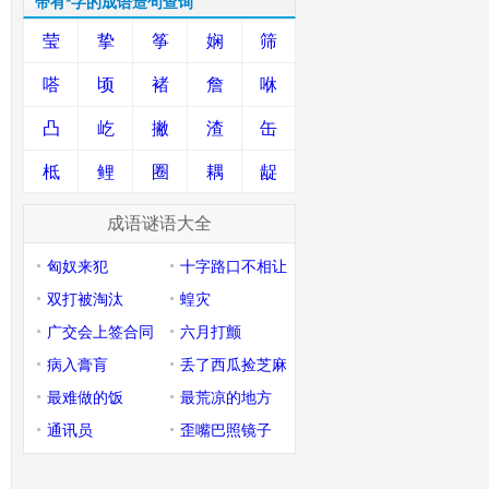
带有*字的成语造句查询
莹
挚
筝
娴
筛
嗒
顷
褚
詹
咻
凸
屹
撇
渣
缶
柢
鲤
圈
耦
龊
成语谜语大全
匈奴来犯
十字路口不相让
双打被淘汰
蝗灾
广交会上签合同
六月打颤
病入膏肓
丢了西瓜捡芝麻
最难做的饭
最荒凉的地方
通讯员
歪嘴巴照镜子