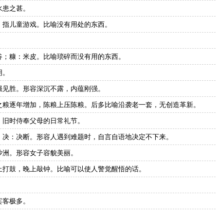
水患之甚。
。指儿童游戏。比喻没有用处的东西。
。
谷；糠：米皮。比喻琐碎而没有用的东西。
明。
强见胜。形容深沉不露，内蕴刚强。
之粮逐年增加，陈粮上压陈粮。后多比喻沿袭老一套，无创造革新。
。旧时侍奉父母的日常礼节。
；决：决断。形容人遇到难题时，自言自语地决定不下来。
沙洲。形容女子容貌美丽。
上打鼓，晚上敲钟。比喻可以使人警觉醒悟的话。
。
宾客极多。