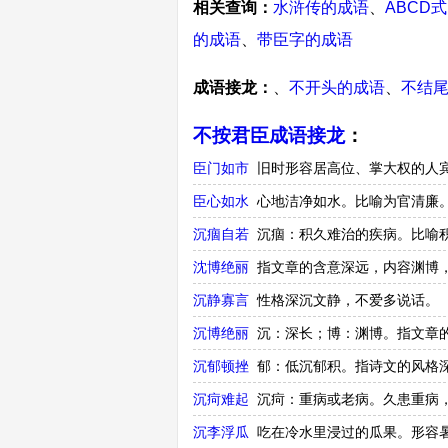
相关查询：
水浒传的成语
、
ABCD
的成语
、
带臣字的成语
成语接龙：
、
不开头的成语
、
不结
不按君臣成语接龙
：
臣门如市
旧时形容居高位、掌大权的人
臣心如水
心地洁净如水。比喻为官清廉
沉痼自若
沉痼：积久难治的疾病。比喻
沈博绝丽
指文章的含意深远，内容渊博
沉静寡言
性格深沉文静，不爱多说话。
沉博绝丽
沉：深长；博：渊博。指文章
沉郁顿挫
郁：低沉郁积。指诗文的风格
沉疴难起
沉疴：重病或老病。久患重病
沉李浮瓜
吃在冷水里浸过的瓜果。形容